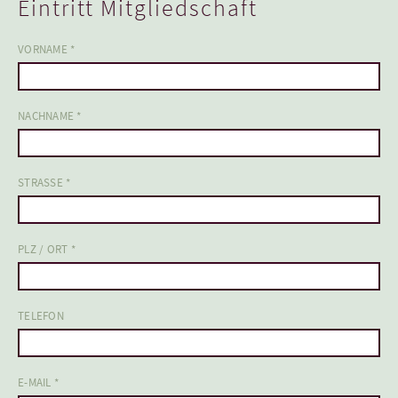
Eintritt Mitgliedschaft
VORNAME *
NACHNAME *
STRASSE *
PLZ / ORT *
TELEFON
E-MAIL *